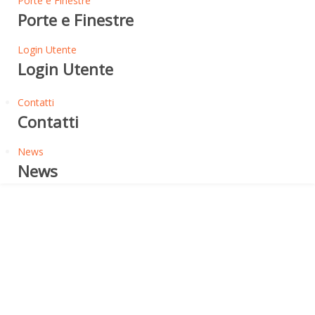
Porte e Finestre
Porte e Finestre
Login Utente
Login Utente
Contatti
Contatti
News
News
Non ci sono articoli in questa categoria. Se si
visualizzano le sottocategorie, dovrebbero contenere
degli articoli.