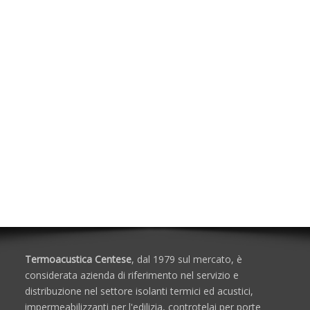
Impermeabilizzanti
Isolanti Termici, Cartongesso e Sistemi a
secco
Isolanti Acustici
Porte e Finestre
Termoacustica Centese
, dal 1979 sul mercato, è
considerata azienda di riferimento nel servizio e
distribuzione nel settore isolanti termici ed acustici,
impermeabilizzanti per l'edilizia, controtelai per porte