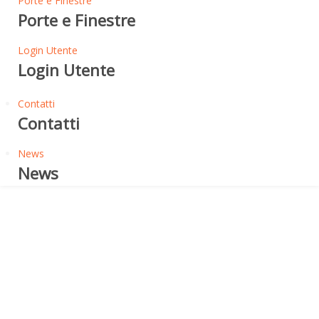
Porte e Finestre
Porte e Finestre
Login Utente
Login Utente
Contatti
Contatti
News
News
Porte e finestre
LE RAGIONI DI UNA SCELTA
La vecchia porta a battente
La porte a battente appartiene ad un modello