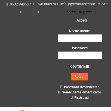
348 8669703
info@govoni-termoacustica.it
0532 849607
L'azienda
Accedi
Registrati
Chi siamo
Dove siamo
Accedi
Le realizzazioni
Nome utente
Fasi della Ricostruzione Post Terremoto
dell'Azienda
Impermeabilizzanti per l'edilizia
Password
Isolanti Termici, cartongesso e sistemi a secco
Posa Isolanti Termici
Decori in EPS
Ricordami
Isolanti Acustici
Porte e Finestre
Formazione
Password dimenticata?
Corsi e Convegni
Nome utente dimenticato?
L. 124/2017
Registrati
Il Catalogo
Impermeabilizzanti per l'edilizia