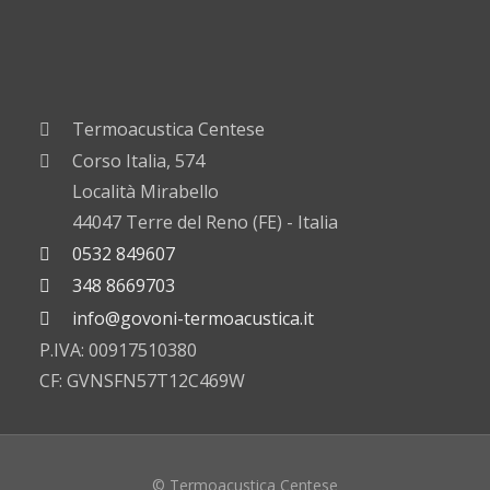
Termoacustica Centese
Corso Italia, 574
Località Mirabello
44047 Terre del Reno (FE) - Italia
0532 849607
348 8669703
info@govoni-termoacustica.it
P.IVA: 00917510380
CF: GVNSFN57T12C469W
© Termoacustica Centese