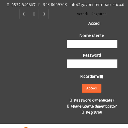
348 8669703
info@govoni-termoacustica.it
0532 849607
L'azienda
Accedi
Registrati
Chi siamo
Dove siamo
Accedi
Le realizzazioni
Nome utente
Fasi della Ricostruzione Post Terremoto
dell'Azienda
Impermeabilizzanti per l'edilizia
Password
Isolanti Termici, cartongesso e sistemi a secco
Posa Isolanti Termici
Decori in EPS
Ricordami
Isolanti Acustici
Porte e Finestre
Formazione
Password dimenticata?
Corsi e Convegni
Nome utente dimenticato?
L. 124/2017
Registrati
Il Catalogo
Impermeabilizzanti per l'edilizia