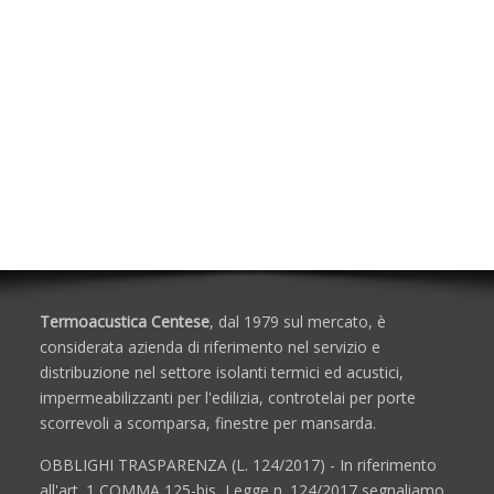
Calcolo delle Incidenze dei Materiali
Soluzioni per Protezione Passiva al Fuoco
Accessori per Schiuma/Silicone
Isolanti Acustici
Porte e Finestre
Termoacustica Centese
, dal 1979 sul mercato, è
considerata azienda di riferimento nel servizio e
distribuzione nel settore isolanti termici ed acustici,
impermeabilizzanti per l'edilizia, controtelai per porte
scorrevoli a scomparsa, finestre per mansarda.
OBBLIGHI TRASPARENZA (L. 124/2017) - In riferimento
all'art. 1,COMMA 125-bis, Legge n. 124/2017 segnaliamo