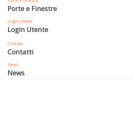
Porte e Finestre
Porte e Finestre
Login Utente
Login Utente
Contatti
Contatti
News
News
Prodotti Termoriflettenti
UNIFORMANT R PLUS -
FONDO UNIFORMANTE
RIEMPITIVO