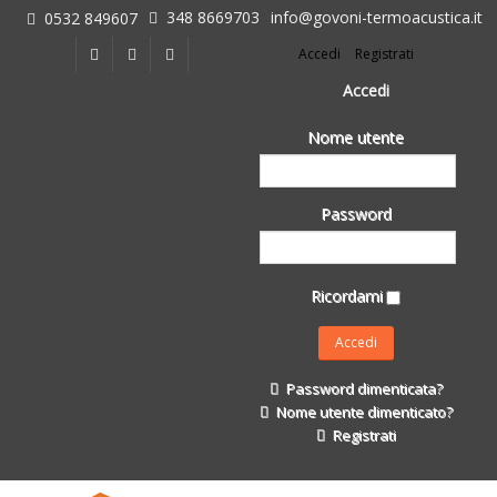
348 8669703
info@govoni-termoacustica.it
0532 849607
L'azienda
Accedi
Registrati
Chi siamo
Dove siamo
Accedi
Le realizzazioni
Nome utente
Fasi della Ricostruzione Post Terremoto
dell'Azienda
Impermeabilizzanti per l'edilizia
Password
Isolanti Termici, cartongesso e sistemi a secco
Posa Isolanti Termici
Decori in EPS
Ricordami
Isolanti Acustici
Porte e Finestre
Formazione
Password dimenticata?
Corsi e Convegni
Nome utente dimenticato?
L. 124/2017
Registrati
Il Catalogo
Impermeabilizzanti per l'edilizia