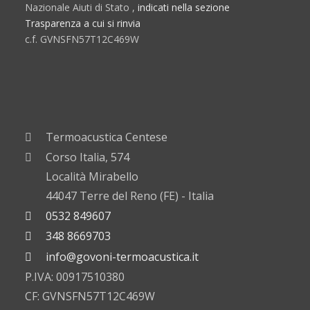
Nazionale Aiuti di Stato ,
indicati nella sezione
Trasparenza a cui si rinvia
c.f. GVNSFN57T12C469W
Termoacustica Centese
Corso Italia, 574
Località Mirabello
44047 Terre del Reno (FE) - Italia
0532 849607
348 8669703
info@govoni-termoacustica.it
P.IVA: 00917510380
CF: GVNSFN57T12C469W