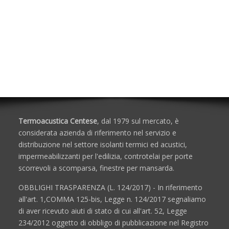
Accessori per la Movimentazione di Finestre e
Lucernari
Sistemi di Rilevazione
Allestimenti Finestre Accessoriate
Lucernari Industriali a Cupola
Scale Retrattili
Termoacustica Centese
, dal 1979 sul mercato, è
considerata azienda di riferimento nel servizio e
distribuzione nel settore isolanti termici ed acustici,
impermeabilizzanti per l'edilizia, controtelai per porte
scorrevoli a scomparsa, finestre per mansarda.
OBBLIGHI TRASPARENZA (L. 124/2017) - In riferimento
all'art. 1,COMMA 125-bis, Legge n. 124/2017 segnaliamo
di aver ricevuto aiuti di stato di cui all'art. 52, Legge
234/2012 oggetto di obbligo di pubblicazione nel Registro