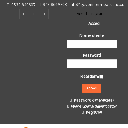
348 8669703
info@govoni-termoacustica.it
0532 849607
L'azienda
Accedi
Registrati
Chi siamo
Dove siamo
Accedi
Le realizzazioni
Nome utente
Fasi della Ricostruzione Post Terremoto
dell'Azienda
Impermeabilizzanti per l'edilizia
Password
Isolanti Termici, cartongesso e sistemi a secco
Posa Isolanti Termici
Decori in EPS
Ricordami
Isolanti Acustici
Porte e Finestre
Formazione
Password dimenticata?
Corsi e Convegni
Nome utente dimenticato?
L. 124/2017
Registrati
Il Catalogo
Impermeabilizzanti per l'edilizia