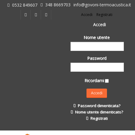
348 8669703
info@govoni-termoacustica.it
0532 849607
L'azienda
Accedi
Registrati
Chi siamo
Dove siamo
Accedi
Le realizzazioni
Nome utente
Fasi della Ricostruzione Post Terremoto
dell'Azienda
Impermeabilizzanti per l'edilizia
Password
Isolanti Termici, cartongesso e sistemi a secco
Posa Isolanti Termici
Decori in EPS
Ricordami
Isolanti Acustici
Porte e Finestre
Formazione
Password dimenticata?
Corsi e Convegni
Nome utente dimenticato?
L. 124/2017
Registrati
Il Catalogo
Impermeabilizzanti per l'edilizia