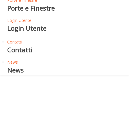
Porte e Finestre
Porte e Finestre
Login Utente
Login Utente
Contatti
Contatti
News
News
U-Bahn Beton
U-BAHN BETON - CASSERO
MODULARE A PERDERE