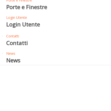
Porte e Finestre
Porte e Finestre
Login Utente
Login Utente
Contatti
Contatti
News
News
Manuale di posa Tegole Canadesi
APPLICAZIONE DELLE
TEGOLE BITUMINOSE
CANADESI