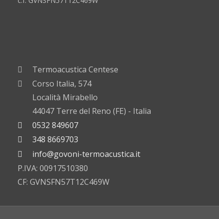
c.f. GVNSFN57T12C469W
Termoacustica Centese
Corso Italia, 574
Località Mirabello
44047 Terre del Reno (FE) - Italia
0532 849607
348 8669703
info@govoni-termoacustica.it
P.IVA: 00917510380
CF: GVNSFN57T12C469W