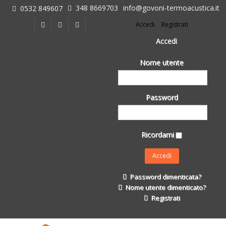
348 8669703
info@govoni-termoacustica.it
0532 849607
L'azienda
Accedi
Registrati
Chi siamo
Dove siamo
Accedi
Le realizzazioni
Nome utente
Fasi della Ricostruzione Post Terremoto
dell'Azienda
Impermeabilizzanti per l'edilizia
Password
Isolanti Termici, cartongesso e sistemi a secco
Posa Isolanti Termici
Decori in EPS
Ricordami
Isolanti Acustici
Porte e Finestre
Formazione
Password dimenticata?
Corsi e Convegni
Nome utente dimenticato?
L. 124/2017
Registrati
Il Catalogo
Impermeabilizzanti per l'edilizia