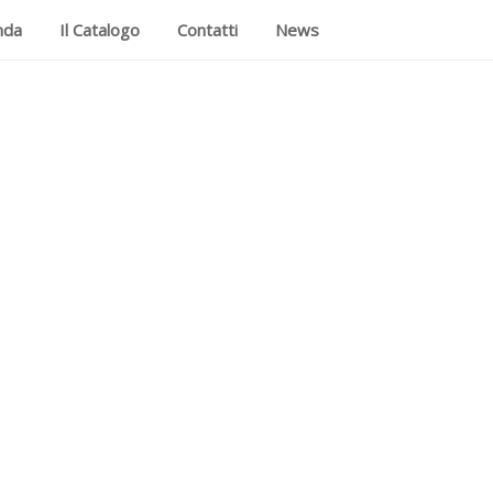
nda
Il Catalogo
Contatti
News