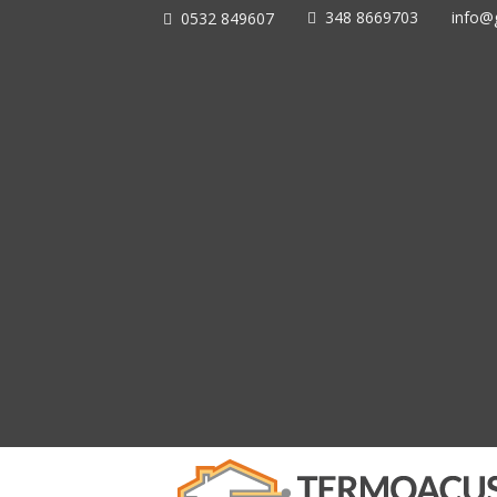
348 8669703
info@g
0532 849607