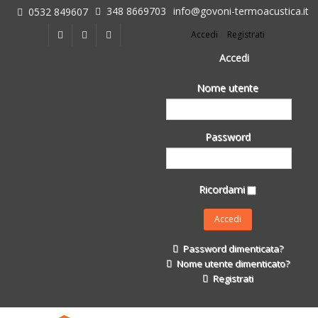
348 8669703
info@govoni-termoacustica.it
0532 849607
L'azienda
Accedi
Registrati
Chi siamo
Dove siamo
Accedi
Le realizzazioni
Nome utente
Fasi della Ricostruzione Post Terremoto
dell'Azienda
Impermeabilizzanti per l'edilizia
Password
Isolanti Termici, cartongesso e sistemi a secco
Posa Isolanti Termici
Decori in EPS
Ricordami
Isolanti Acustici
Porte e Finestre
Formazione
Password dimenticata?
Corsi e Convegni
Nome utente dimenticato?
L. 124/2017
Registrati
Il Catalogo
Impermeabilizzanti per l'edilizia