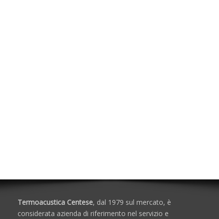
Acustica In Edilizia
Pannelli Fonoassorbenti
Pannelli Fonoisolanti e Fonoassorbenti
Pannelli Fonoisolanti e Fonoassorbenti Accoppiati a
Cartongesso
Isolanti Acustici
Solai
Impianti
Scale
Accessori
Porte e Finestre
Termoacustica Centese
, dal 1979 sul mercato, è
considerata azienda di riferimento nel servizio e