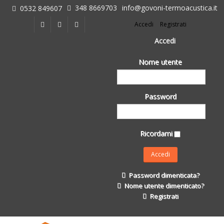
348 8669703
info@govoni-termoacustica.it
0532 849607
L'azienda
Accedi
Registrati
Chi siamo
Dove siamo
Accedi
Le realizzazioni
Nome utente
Fasi della Ricostruzione Post Terremoto
dell'Azienda
Impermeabilizzanti per l'edilizia
Password
Isolanti Termici, cartongesso e sistemi a secco
Posa Isolanti Termici
Decori in EPS
Ricordami
Isolanti Acustici
Porte e Finestre
Formazione
Password dimenticata?
Corsi e Convegni
Nome utente dimenticato?
L. 124/2017
Registrati
Il Catalogo
Impermeabilizzanti per l'edilizia