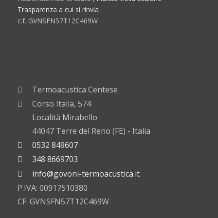
Trasparenza a cui si rinvia
c.f. GVNSFN57T12C469W
Termoacustica Centese
Corso Italia, 574
Località Mirabello
44047 Terre del Reno (FE) - Italia
0532 849607
348 8669703
info@govoni-termoacustica.it
P.IVA: 00917510380
CF: GVNSFN57T12C469W