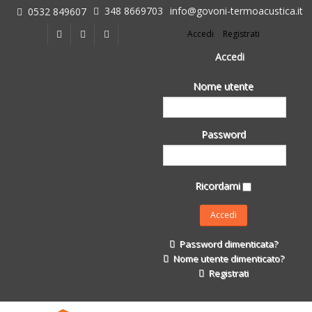
348 8669703
info@govoni-termoacustica.it
0532 849607
L'azienda
Accedi
Registrati
Chi siamo
Dove siamo
Accedi
Le realizzazioni
Nome utente
Fasi della Ricostruzione Post Terremoto
dell'Azienda
Impermeabilizzanti per l'edilizia
Password
Isolanti Termici, cartongesso e sistemi a secco
Posa Isolanti Termici
Decori in EPS
Ricordami
Isolanti Acustici
Porte e Finestre
Formazione
Password dimenticata?
Corsi e Convegni
Nome utente dimenticato?
L. 124/2017
Registrati
Il Catalogo
Impermeabilizzanti per l'edilizia