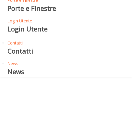
Porte e Finestre
Porte e Finestre
Login Utente
Login Utente
Contatti
Contatti
News
News
Pareti - Tetti - Soffitti - Pavimenti
ISOLAMENTO TERMICO
DELLE COPERTURE A
FALDA