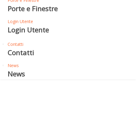
Porte e Finestre
Porte e Finestre
Login Utente
Login Utente
Contatti
Contatti
News
News
Soluzioni Speciali
FIREBLOCK - PANNELLO
EPS GRAFITE CON CLASSE
DI REAZIONE AL FUOCO B-