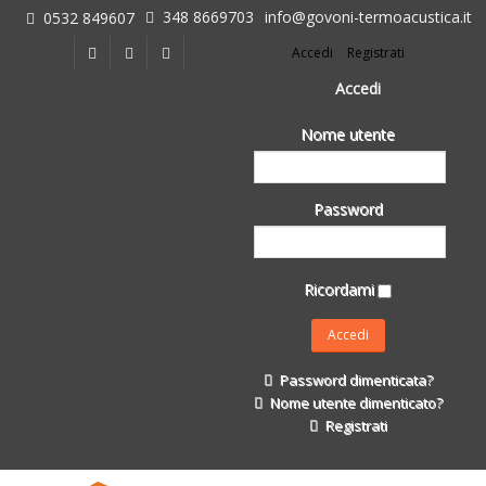
348 8669703
info@govoni-termoacustica.it
0532 849607
L'azienda
Accedi
Registrati
Chi siamo
Dove siamo
Accedi
Le realizzazioni
Nome utente
Fasi della Ricostruzione Post Terremoto
dell'Azienda
Impermeabilizzanti per l'edilizia
Password
Isolanti Termici, cartongesso e sistemi a secco
Posa Isolanti Termici
Decori in EPS
Ricordami
Isolanti Acustici
Porte e Finestre
Formazione
Password dimenticata?
Corsi e Convegni
Nome utente dimenticato?
L. 124/2017
Registrati
Il Catalogo
Impermeabilizzanti per l'edilizia