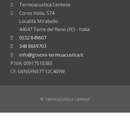
Termoacustica Centese
Corso Italia, 574
Località Mirabello
44047 Terre del Reno (FE) - Italia
0532 849607
348 8669703
info@govoni-termoacustica.it
P.IVA: 00917510380
CF: GVNSFN57T12C469W
© Termoacustica Centese