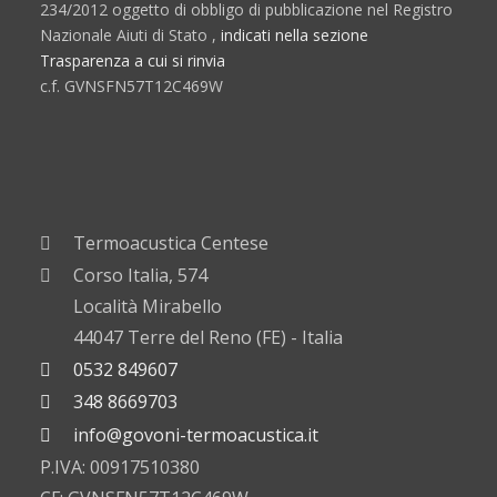
234/2012 oggetto di obbligo di pubblicazione nel Registro
Nazionale Aiuti di Stato ,
indicati nella sezione
Trasparenza a cui si rinvia
c.f. GVNSFN57T12C469W
Termoacustica Centese
Corso Italia, 574
Località Mirabello
44047 Terre del Reno (FE) - Italia
0532 849607
348 8669703
info@govoni-termoacustica.it
P.IVA: 00917510380