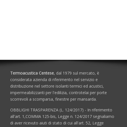
Finestre per Mansarde e Lucernari
Lucernari Industriali a Cupola
Cupole Serie Quadrata
Cupole Serie Rettangolare
Cupole Serie Circolare
Scale Retrattili
Termoacustica Centese
, dal 1979 sul mercato, è
considerata azienda di riferimento nel servizio e
distribuzione nel settore isolanti termici ed acustici,
impermeabilizzanti per l'edilizia, controtelai per porte
scorrevoli a scomparsa, finestre per mansarda.
OBBLIGHI TRASPARENZA (L. 124/2017) - In riferimento
all'art. 1,COMMA 125-bis, Legge n. 124/2017 segnaliamo
di aver ricevuto aiuti di stato di cui all'art. 52, Legge