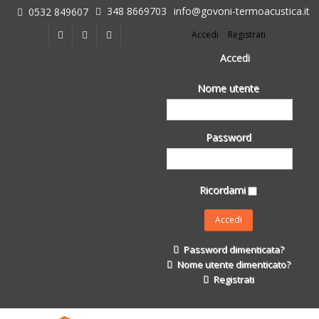
348 8669703
info@govoni-termoacustica.it
0532 849607
L'azienda
Accedi
Registrati
Chi siamo
Dove siamo
Accedi
Le realizzazioni
Nome utente
Fasi della Ricostruzione Post Terremoto
dell'Azienda
Impermeabilizzanti per l'edilizia
Password
Isolanti Termici, cartongesso e sistemi a secco
Posa Isolanti Termici
Decori in EPS
Ricordami
Isolanti Acustici
Porte e Finestre
Formazione
Password dimenticata?
Corsi e Convegni
Nome utente dimenticato?
L. 124/2017
Registrati
Il Catalogo
Impermeabilizzanti per l'edilizia