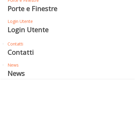
Porte e Finestre
Porte e Finestre
Login Utente
Login Utente
Contatti
Contatti
News
News
Cupole Serie Rettangolare
MODELLO LR -
LUCERNARIO A CUPOLA A
BASE RETTANGOLARE