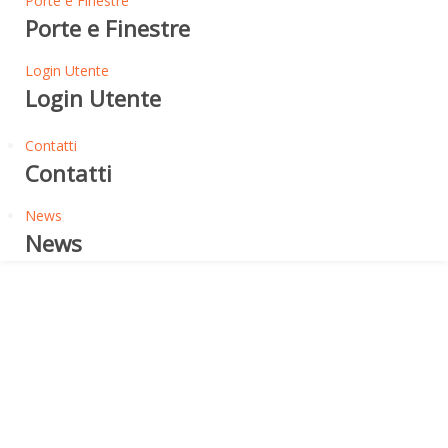
Porte e Finestre
Porte e Finestre
Login Utente
Login Utente
Contatti
Contatti
News
News
Telai Svasati per Porte Battenti
Filo Muro
ECLISSE 40 - TELAIO PER