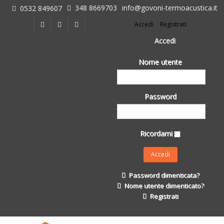
348 8669703
info@govoni-termoacustica.it
0532 849607
L'azienda
Accedi
Registrati
Chi siamo
Dove siamo
Accedi
Le realizzazioni
Nome utente
Fasi della Ricostruzione Post Terremoto
dell'Azienda
Impermeabilizzanti per l'edilizia
Password
Isolanti Termici, cartongesso e sistemi a secco
Posa Isolanti Termici
Decori in EPS
Ricordami
Isolanti Acustici
Porte e Finestre
Formazione
Password dimenticata?
Corsi e Convegni
Nome utente dimenticato?
L. 124/2017
Registrati
Il Catalogo
Impermeabilizzanti per l'edilizia