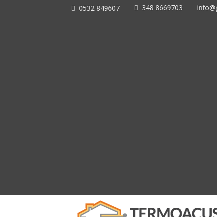
348 8669703
info@g
0532 849607