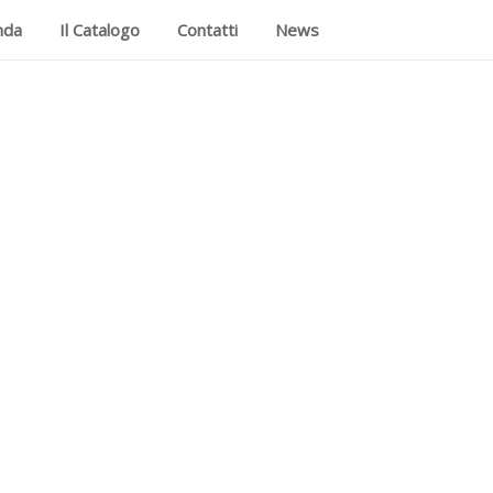
nda
Il Catalogo
Contatti
News