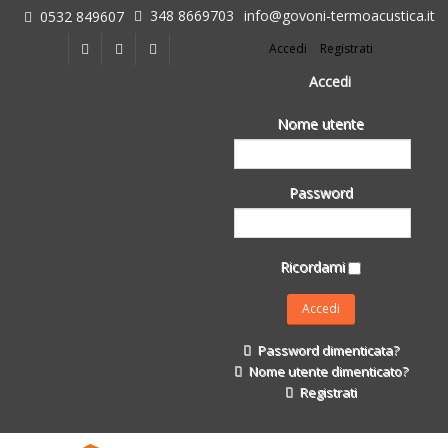
348 8669703
info@govoni-termoacustica.it
0532 849607
L'azienda
Accedi
Registrati
Chi siamo
Dove siamo
Accedi
Le realizzazioni
Nome utente
Fasi della Ricostruzione Post Terremoto
dell'Azienda
Impermeabilizzanti per l'edilizia
Password
Isolanti Termici, cartongesso e sistemi a secco
Posa Isolanti Termici
Decori in EPS
Ricordami
Isolanti Acustici
Porte e Finestre
Formazione
Password dimenticata?
Corsi e Convegni
Nome utente dimenticato?
L. 124/2017
Registrati
Il Catalogo
Impermeabilizzanti per l'edilizia