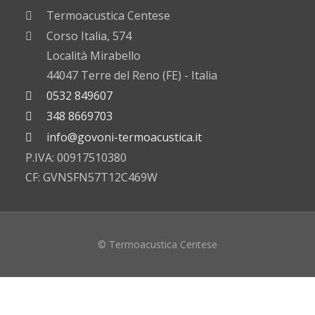
Termoacustica Centese
Corso Italia, 574
Località Mirabello
44047 Terre del Reno (FE) - Italia
0532 849607
348 8669703
info@govoni-termoacustica.it
P.IVA: 00917510380
CF: GVNSFN57T12C469W
© Termoacustica Centese