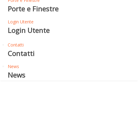
Porte e Finestre
Porte e Finestre
Login Utente
Login Utente
Contatti
Contatti
News
News
Flessibilità a freddo -35°
LOGICROOF V-GR
DESTINAZIONE D'USO DEL