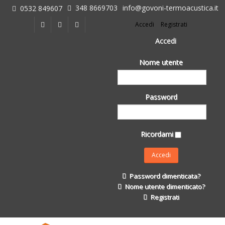
348 8669703
info@govoni-termoacustica.it
0532 849607
L'azienda
Accedi
Registrati
Chi siamo
Dove siamo
Accedi
Le realizzazioni
Nome utente
Fasi della Ricostruzione Post Terremoto
dell'Azienda
Impermeabilizzanti per l'edilizia
Password
Isolanti Termici, cartongesso e sistemi a secco
Posa Isolanti Termici
Decori in EPS
Ricordami
Isolanti Acustici
Porte e Finestre
Formazione
Password dimenticata?
Corsi e Convegni
Nome utente dimenticato?
L. 124/2017
Registrati
Il Catalogo
Impermeabilizzanti per l'edilizia