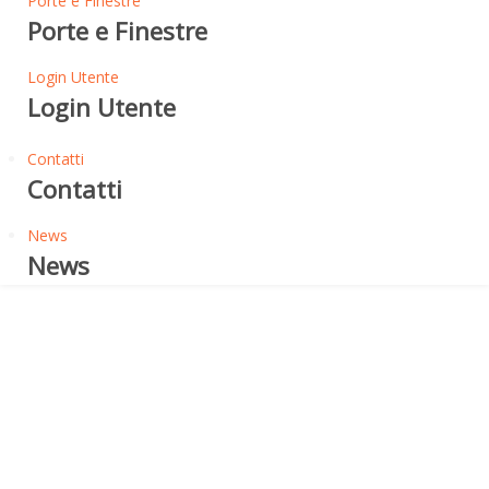
Porte e Finestre
Porte e Finestre
Login Utente
Login Utente
Contatti
Contatti
News
News
Intercapedine/Controparete
TERRA 62 - PANNELLO
ISOLANTE IN LANA
MINERALE CONDUCIBILITÁ