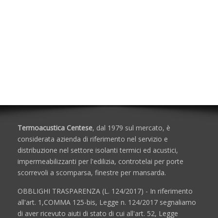
Soluzioni per Protezione Passiva al Fuoco
Accessori per Schiuma/Silicone
Isolanti Acustici
Porte e Finestre
Termoacustica Centese
, dal 1979 sul mercato, è
considerata azienda di riferimento nel servizio e
distribuzione nel settore isolanti termici ed acustici,
impermeabilizzanti per l'edilizia, controtelai per porte
scorrevoli a scomparsa, finestre per mansarda.
OBBLIGHI TRASPARENZA (L. 124/2017) - In riferimento
all'art. 1,COMMA 125-bis, Legge n. 124/2017 segnaliamo
di aver ricevuto aiuti di stato di cui all'art. 52, Legge