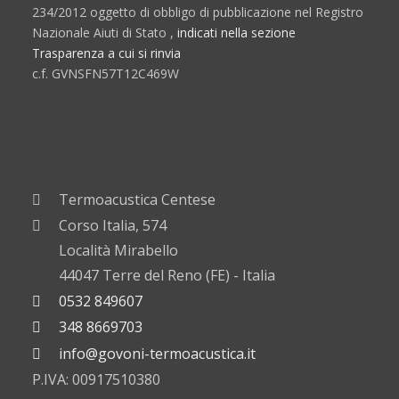
234/2012 oggetto di obbligo di pubblicazione nel Registro
Nazionale Aiuti di Stato ,
indicati nella sezione
Trasparenza a cui si rinvia
c.f. GVNSFN57T12C469W
Termoacustica Centese
Corso Italia, 574
Località Mirabello
44047 Terre del Reno (FE) - Italia
0532 849607
348 8669703
info@govoni-termoacustica.it
P.IVA: 00917510380