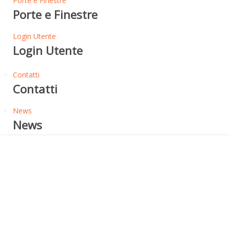
Porte e Finestre
Porte e Finestre
Login Utente
Login Utente
Contatti
Contatti
News
News
Isolamento Acustico Pareti Già
Esistenti
ISOLAMENTO PARETI