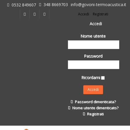
348 8669703
info@govoni-termoacustica.it
0532 849607
L'azienda
Accedi
Registrati
Chi siamo
Dove siamo
Accedi
Le realizzazioni
Nome utente
Fasi della Ricostruzione Post Terremoto
dell'Azienda
Impermeabilizzanti per l'edilizia
Password
Isolanti Termici, cartongesso e sistemi a secco
Posa Isolanti Termici
Decori in EPS
Ricordami
Isolanti Acustici
Porte e Finestre
Formazione
Password dimenticata?
Corsi e Convegni
Nome utente dimenticato?
L. 124/2017
Registrati
Il Catalogo
Impermeabilizzanti per l'edilizia