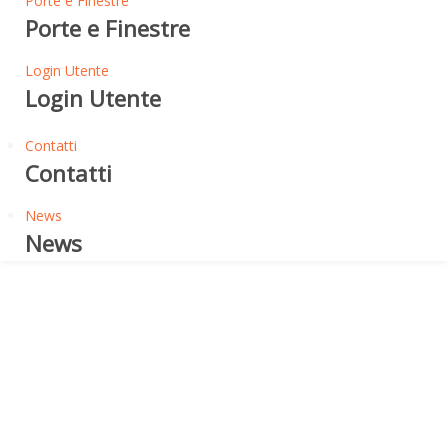
Porte e Finestre
Porte e Finestre
Login Utente
Login Utente
Contatti
Contatti
News
News
Laterizi ad Alto Isolamento
Termico
UNIPOR WS07 SILVACOR -