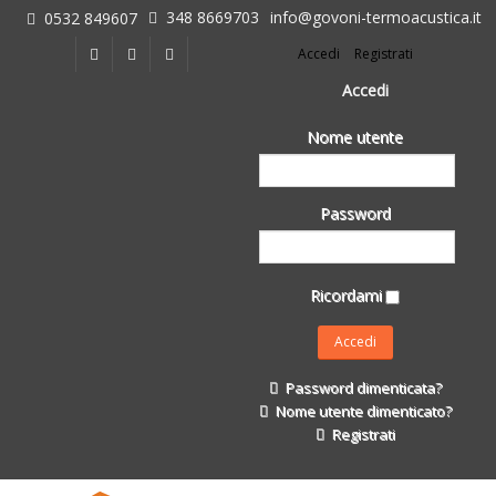
348 8669703
info@govoni-termoacustica.it
0532 849607
L'azienda
Accedi
Registrati
Chi siamo
Dove siamo
Accedi
Le realizzazioni
Nome utente
Fasi della Ricostruzione Post Terremoto
dell'Azienda
Impermeabilizzanti per l'edilizia
Password
Isolanti Termici, cartongesso e sistemi a secco
Posa Isolanti Termici
Decori in EPS
Ricordami
Isolanti Acustici
Porte e Finestre
Formazione
Password dimenticata?
Corsi e Convegni
Nome utente dimenticato?
L. 124/2017
Registrati
Il Catalogo
Impermeabilizzanti per l'edilizia