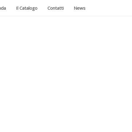
nda
Il Catalogo
Contatti
News