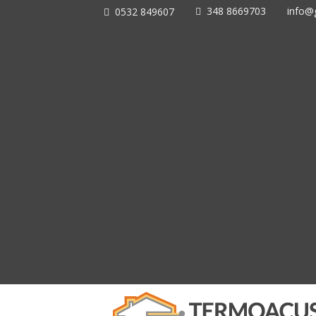
348 8669703
info@g
0532 849607