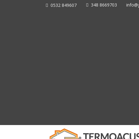
348 8669703
info@g
0532 849607