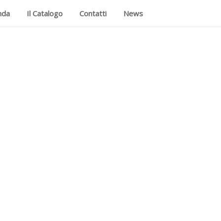
nda
Il Catalogo
Contatti
News